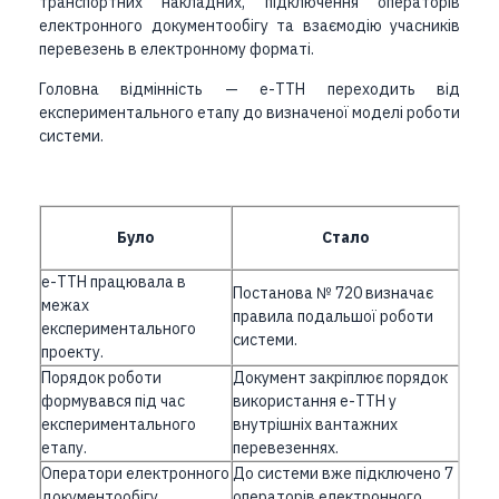
транспортних накладних, підключення операторів
електронного документообігу та взаємодію учасників
перевезень в електронному форматі.
Головна відмінність — е-ТТН переходить від
експериментального етапу до визначеної моделі роботи
системи.
Було
Стало
е-ТТН працювала в
Постанова № 720 визначає
межах
правила подальшої роботи
експериментального
системи.
проекту.
Порядок роботи
Документ закріплює порядок
формувався під час
використання е-ТТН у
експериментального
внутрішніх вантажних
етапу.
перевезеннях.
Оператори електронного
До системи вже підключено 7
документообігу
операторів електронного