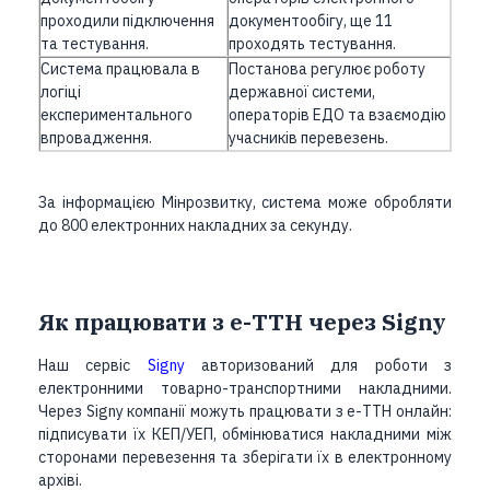
проходили підключення
документообігу, ще 11
та тестування.
проходять тестування.
Система працювала в
Постанова регулює роботу
логіці
державної системи,
експериментального
операторів ЕДО та взаємодію
впровадження.
учасників перевезень.
За інформацією Мінрозвитку, система може обробляти
до 800 електронних накладних за секунду.
Як працювати з е-ТТН через Signy
Наш сервіс
Signy
авторизований для роботи з
електронними товарно-транспортними накладними.
Через Signy компанії можуть працювати з е-ТТН онлайн:
підписувати їх КЕП/УЕП, обмінюватися накладними між
сторонами перевезення та зберігати їх в електронному
архіві.