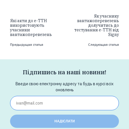
Як учаснику
Які акти до е-ТТН
вантажоперевезень
використовують
долучитись до
учасники
тестування е-ТТН від
вантажоперевезень
Signy
Предыдущая статья
Следующая статья
Підпишись на наші новини!
Введи свою електронну адресу та будь в курсі всіх
оновлень
НАДІСЛАТИ