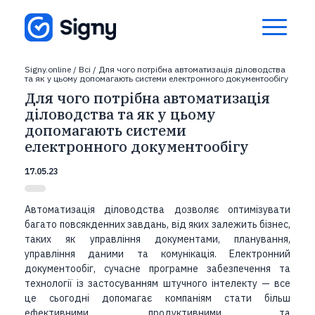
Signy.online
/
Всі
/
Для чого потрібна автоматизація діловодства
та як у цьому допомагають системи електронного документообігу
Для чого потрібна автоматизація
діловодства та як у цьому
допомагають системи
електронного документообігу
17.05.23
Автоматизація діловодства дозволяє оптимізувати
багато повсякденних завдань, від яких залежить бізнес,
таких як управління документами, планування,
управління даними та комунікація. Електронний
документообіг, сучасне програмне забезпечення та
технології із застосуванням штучного інтелекту — все
це сьогодні допомагає компаніям стати більш
ефективними, продуктивними та