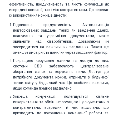
ефективність, продуктивність та якість комунікації як
всередині компанії, так і між контрагентами. До переваг
їх використання можна віднести:
Підвищена продуктивність. Автоматизація
повторюваних завдань, таких як введення даних,
планування та управління документами, може
звільнити час співробітників, дозволяючи їм
зосередитися на важливіших завданнях. Також це
зменшує ймовірність помилки через людський фактор.
Покращене керування даними та доступ до них:
системи ЕДО забезпечують централізоване
зберігання даних та керування ними. Доступ до
потрібного документа можна отримати з будь-якої
точки світу у будь-який час. Це особливо важливо,
якщо команда працює віддалено.
Якісніша комунікація: полегшується спільне
використання та обмін інформацією і документами з
контрагентами, всередині й між відділами, що
призводить до покращення командної роботи та