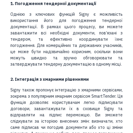
1. Погодження тендерної документації
Однією з ключових функцій Signy є можливість
використання його для погодження тендерної
документації. В рамках цього процесу, ви можете
завантажити всі необхідні документи, пов’язані з
тендером, та ефективно координувати їхнє
погодження. Для комерційних та державних учасників,
це може бути надзвичайно корисним, оскільки вони
можуть швидко та зручно обговорювати та
затверджувати тендерну документацію в одному місці.
2. Інтеграція з хмарними рішеннями
Signy також пропонує інтеграцію з хмарними сервісами,
зокрема з популярним хмарним сервісом SmartTender. Ця
функція дозволяє користувачам легко підписувати
договори, завантажувати їх в сховище Signy та
відправляти на підпис переможцю. Ви зможете
слідкувати за історією внесених змін: визначати, хто
саме підписав чи погодив документи або хто ці зміни