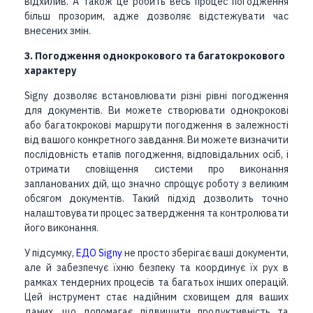
відхилив. А також це робить весь процес погодження
більш прозорим, адже дозволяє відстежувати час
внесених змін.
3. Погодження однокрокового та багатокрокового
характеру
Signy дозволяє встановлювати різні рівні погодження
для документів. Ви можете створювати однокрокові
або багатокрокові маршрути погодження в залежності
від вашого конкретного завдання. Ви можете визначити
послідовність етапів погодження, відповідальних осіб, і
отримати сповіщення системи про виконання
запланованих дій, що значно спрощує роботу з великим
обсягом документів.
Такий підхід дозволить точно
налаштовувати процес затвердження та контролювати
його виконання.
У підсумку,
ЕДО Signy
не просто зберігає ваші документи,
але й забезпечує їхню безпеку та координує їх рух в
рамках тендерних процесів та багатьох інших операцій.
Цей інструмент стає надійним сховищем для ваших
даних, що допомагає підвищити продуктивність та