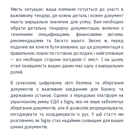
Уявіть ситуацію: ваша компанія готується до участі в
важливому тендері, де кожна деталь і кожен документ
мають вирішальне значення для успіху. Вам необхідно
зібрати детальну тендерну документацію, включно з
технічними специфікаціями, фінансовими звітами,
рекомендаціями та багато іншого. Звісно ж, перед
подачею ви хочете бути впевнені, що ця документація є
правильною, повністю готовою до подачі, і найголовніше
— всі необхідні сторони погодили її зміст. І на цьому
етапі захищеність ваших даних має одну з вирішальних
ролей.
В сучасному цифровому світі безпека та зберігання
документів є важливим завданням для бізнесу та
державних установ. Однією з передових платформ на
українському ринку ЕДО є Signy, яка не лише забезпечує
зберігання документів, але й дозволяє впорядковувати,
погоджувати та координувати їх рух. У цій статті ми
розглянемо, як Signy стає надійним сховищем для ваших
цінних документів.