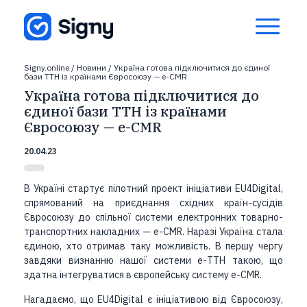
Signy.online
/
Новини
/
Україна готова підключитися до єдиної
бази ТТН із країнами Євросоюзу — е-CMR
Україна готова підключитися до
єдиної бази ТТН із країнами
Євросоюзу — е-CMR
20.04.23
В Україні стартує пілотний проект ініціативи EU4Digital,
спрямований на приєднання східних країн-сусідів
Євросоюзу до спільної системи електронних товарно-
транспортних накладних — е-CMR. Наразі Україна стала
єдиною, хто отримав таку можливість.
В першу чергу
завдяки визнанню нашої системи е-ТТН такою, що
здатна інтегруватися в європейську систему e-CMR.
Нагадаємо, що EU4Digital є ініціативою від Євросоюзу,