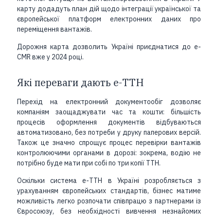
карту додадуть план дій щодо інтеграції української та
європейської платформ електронних даних про
переміщення вантажів.
Дорожня карта дозволить Україні
приєднатися до e-
CMR вже у 2024 році.
Які переваги дають е-ТТН
Перехід на електронний документообіг дозволяє
компаніям заощаджувати час та кошти: більшість
процесів оформлення документів відбуваються
автоматизовано, без потреби у друку паперових версій.
Також це значно спрощує процес перевірки вантажів
контролюючими органами в дорозі: зокрема, водію не
потрібно буде мати при собі по три копії ТТН.
Оскільки система е-ТТН в Україні розробляється з
урахуванням європейських стандартів, бізнес матиме
можливість легко розпочати співпрацю з партнерами із
Євросоюзу, без необхідності вивчення незнайомих