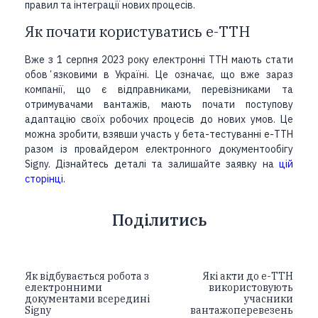
правил та інтеграції нових процесів.
Як почати користуватись е-ТТН
Вже з 1 серпня 2023 року електронні ТТН мають стати
обовʼязковими в Україні. Це означає, що вже зараз
компанії, що є відправниками, перевізниками та
отримувачами вантажів, мають почати поступову
адаптацію своїх робочих процесів до нових умов. Це
можна зробити, взявши участь у бета-тестуванні е-ТТН
разом із провайдером електронного документообігу
Signy. Дізнайтесь деталі та залишайте заявку на
цій
сторінці
.
Поділитись
Як відбувається робота з
Які акти до е-ТТН
електронними
використовують
документами всередині
учасники
Signy
вантажоперевезень