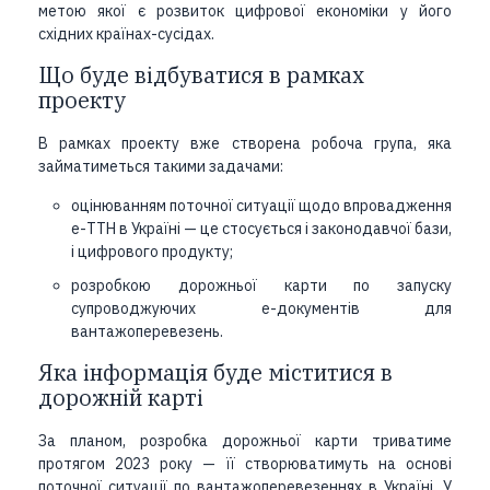
метою якої є розвиток цифрової економіки у його
східних країнах-сусідах.
Що буде відбуватися в рамках
проекту
В рамках проекту вже створена робоча група, яка
займатиметься такими задачами:
оцінюванням поточної ситуації щодо впровадження
е-ТТН в Україні —
це стосується і законодавчої бази,
і цифрового продукту
;
розробкою дорожньої карти по запуску
супроводжуючих е-документів для
вантажоперевезень.
Яка інформація буде міститися в
дорожній карті
За планом, розробка дорожньої карти триватиме
протягом 2023 року — її створюватимуть на основі
поточної ситуації по вантажоперевезеннях в Україні. У