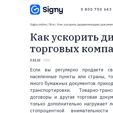
0 800 750 643
044 334 56 43
Signy.online
/
Все
/
Как ускорить диджилизацию докумен
044 337 86 43
Как ускорить д
торговых комп
2.11.22
Если вы регулярно продаете с
населенные пункты или страны, то
много бумажных документов приход
транспортировки. Товарно-тран
договоры и другая торговая доку
только дополнительно нагружает ло
стопроцентной внимательнос