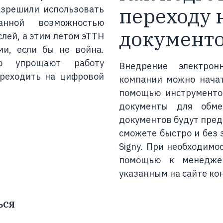
переходу н
азрешили использовать
анной возможностью
документ
лей, а этим летом эТТН
ми, если бы не война.
о упрощают работу
Внедрение электрон
ереходить на цифровой
компании можно нача
помощью инструменто
документы для обме
документов будут пред
сможете быстро и без
Signy. При необходимо
помощью к менедже
указанным на сайте ко
ься