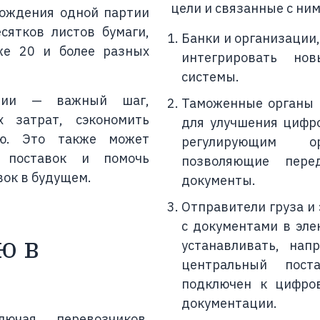
цели и связанные с ни
вождения одной партии
сятков листов бумаги,
Банки и организации
же 20 и более разных
интегрировать но
системы.
ации — важный шаг,
Таможенные органы 
 затрат, сэкономить
для улучшения цифр
лю. Это также может
регулирующим о
и поставок и помочь
позволяющие пере
вок в будущем.
документы.
Отправители груза и 
с документами в эле
ю в
устанавливать, нап
центральный пос
подключен к цифров
документации.
лючая перевозчиков,