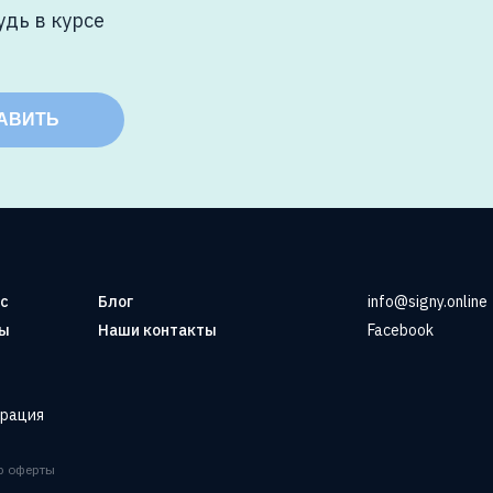
удь в курсе
АВИТЬ
ас
Блог
info@signy.online
ы
Наши контакты
Facebook
трация
р оферты