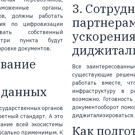
3. Сотруд
моженные органы,
ров, должны работать
партнера
лия по цифровизации
ускорения
вать собственный
 три пункта будут
диджитал
фровке документов.
ование
Все заинтересованны
существующие решени
работать вместе, ч
 данных
инфраструктуру в ра
возможно. Готовность
документооборот помо
осударственных органов
диджитализироваться.
ретный стандарт. А это
вание всей экосистемы
Как подго
рсально применимым. К