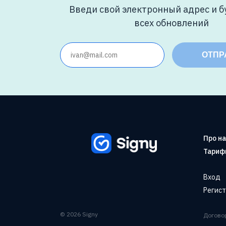
Введи свой электронный адрес и б
всех обновлений
ОТПР
Про н
Тариф
Вход
Регис
© 2026 Signy
Догово