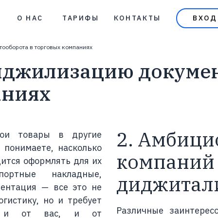
О НАС
ТАРИФЫ
КОНТАКТЫ
ВХОД
БЛОГ
тооборота в торговых компаниях
ВИДЕО
иджилизацию докумен
ВОПРОСЫ
аниях
2. Амбици
вои товары в другие
 понимаете, насколько
компаний
ится оформлять для их
спортные накладные,
диджитал
ментация — все это не
гистику, но и требует
Различные заинтерес
ти и от вас, и от