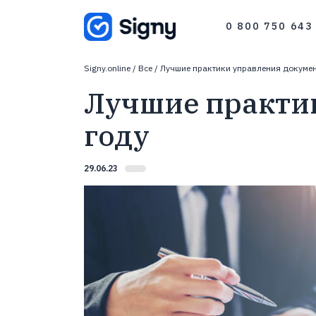
0 800 750 643
044 334 56 43
Signy.online
/
Все
/
Лучшие практики управления докумен
044 337 86 43
Лучшие практик
году
29.06.23