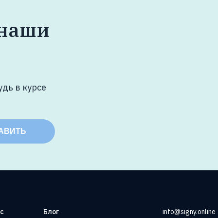
 наши
удь в курсе
АВИТЬ
ас
Блог
info@signy.online