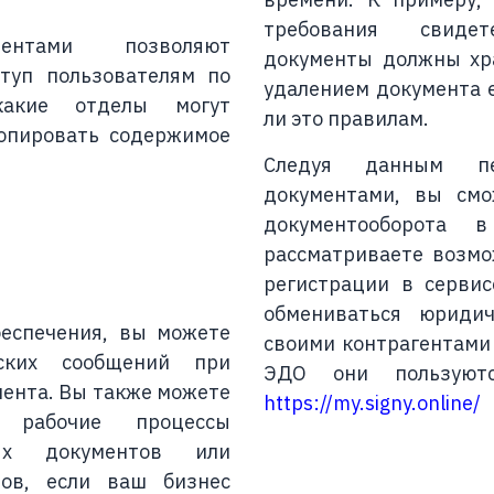
требования свидет
ентами позволяют
документы должны хра
туп пользователям по
удалением документа 
какие отделы могут
ли это правилам.
копировать содержимое
Следуя данным пе
документами, вы смо
документооборота 
рассматриваете возмо
регистрации в сервис
обмениваться юриди
беспечения, вы можете
своими контрагентами 
еских сообщений при
ЭДО они пользуютс
ента. Вы также можете
https://my.signy.online/
е рабочие процессы
ых документов или
тов, если ваш бизнес