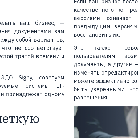
Если ваш бизнес пост
качественного контро
версиями означает
елать ваш бизнес, —
предыдущим версиям 
ления документами вам
восстановить их.
между собой вариантов,
Это также позвол
 что не соответствует
пользователям воз
стой тратой времени и
документы, а другим 
изменять отредактиров
ЭДО Signy, советуем
можете эффективно со
руемые системы IT-
быть уверенными, чт
они принадлежат одному
разрешения.
четкую