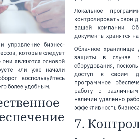
Локальное программ
контролировать свои д
вашей компании. Об
документы хранятся на
и управление бизнес-
Облачное хранилище 
ссов, которые следует
защиты в случае п
 они являются основой
оборудования, поскол
руете или уже начали
доступ к своим до
борот, воспользуйтесь
программное обеспеч
его более удобным.
работу с различным
ественное
наличии удаленно раб
эффективность бизнеса
еспечение
7. Контро