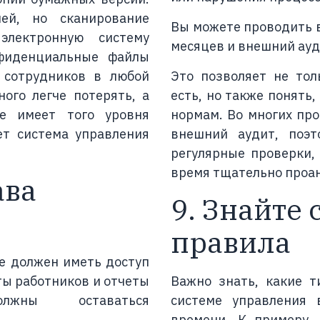
ей, но сканирование
Вы можете проводить 
лектронную систему
месяцев и внешний ауд
нфиденциальные файлы
 сотрудников в любой
Это позволяет не тол
ого легче потерять, а
есть, но также понять
е имеет того уровня
нормам. Во многих пр
ет система управления
внешний аудит, поэт
регулярные проверки,
время тщательно проан
ава
9. Знайте
правила
е должен иметь доступ
ты работников и отчеты
Важно знать, какие т
лжны оставаться
системе управления 
времени. К примеру,