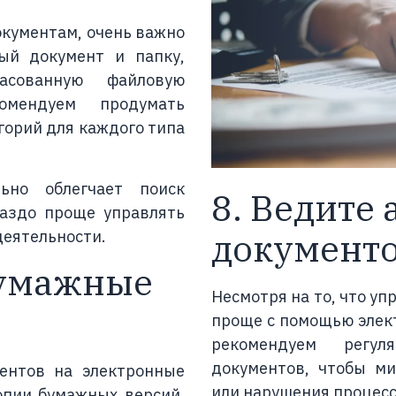
окументам, очень важно
ый документ и папку,
асованную файловую
комендуем продумать
горий для каждого типа
льно облегчает поиск
8. Ведите 
раздо проще управлять
документ
деятельности.
бумажные
Несмотря на то, что у
проще с помощью элек
рекомендуем регу
документов, чтобы м
ентов на электронные
или нарушения процесс
опии бумажных версий.